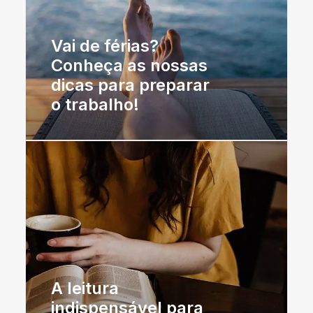
Vai de férias?
Conheça as nossas
dicas para preparar
o trabalho!
A leitura
indispensável para