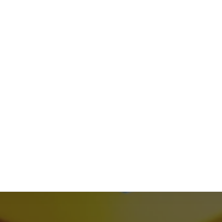
NÓS
SERVIÇOS
RECURSOS
Produtividade
Consciente
Liderança
Consciente
Inteligência
Artificial
Inteligência
Espiritual
Inteligência
Emocional
Bem-Estar
Criação de e-
Learnings
Criação de
Vídeos