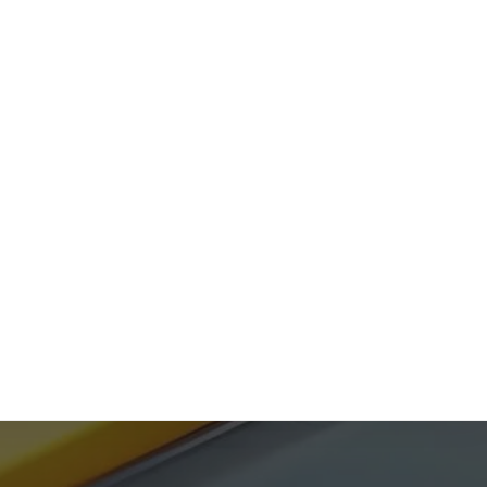
LOJA
CONTACTOS
Blog
E-Learnings
E-books
Vídeos
Podcast
Digital
Learning
Prompts de
Inteligência
Artificial (IA)