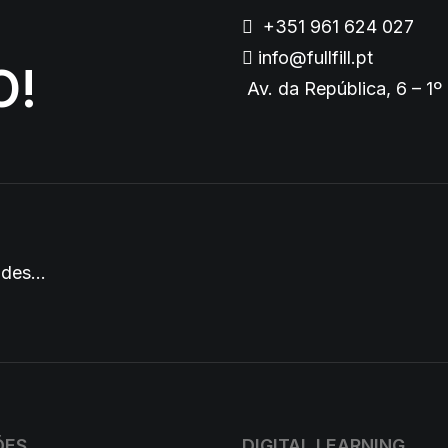
+351 961 624 027
info@fullfill.pt
O!
Av. da República, 6 – 1º
dades…
ÕES
DIGITAL LEARNING