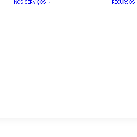
NÓS
SERVIÇOS
RECURSOS
Produtividade
Consciente
Liderança
Consciente
Inteligência
Artificial
Inteligência
Espiritual
Inteligência
Emocional
Bem-Estar
Criação de e-
Learnings
Criação de
Vídeos