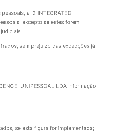
os pessoais, a I2 INTEGRATED
ssoais, excepto se estes forem
udiciais.
ifrados, sem prejuízo das excepções já
ELLIGENCE, UNIPESSOAL LDA informação
dos, se esta figura for implementada;