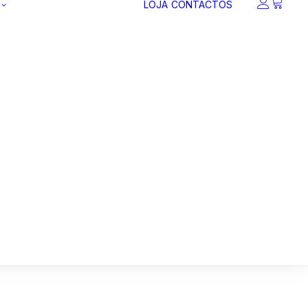
LOJA
CONTACTOS
Blog
E-Learnings
E-books
Vídeos
Podcast
Digital
Learning
Prompts de
Inteligência
Artificial (IA)