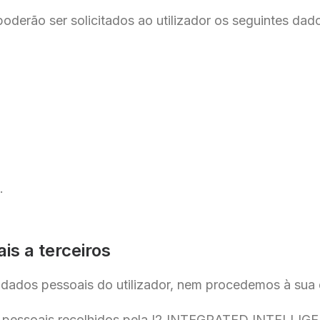
derão ser solicitados ao utilizador os seguintes dad
.
s a terceiros
dados pessoais do utilizador, nem procedemos à sua
os pessoais recolhidos pela I2 INTEGRATED INTELL