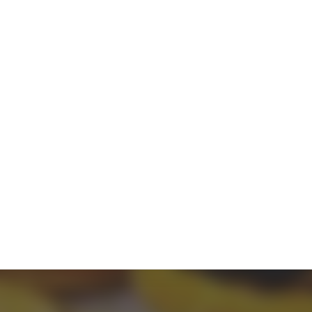
NÓS
SERVIÇOS
RECURSOS
Produtividade
Consciente
Liderança
Consciente
Inteligência
Artificial
Inteligência
Espiritual
Inteligência
Emocional
Bem-Estar
Criação de e-
Learnings
Criação de
Vídeos