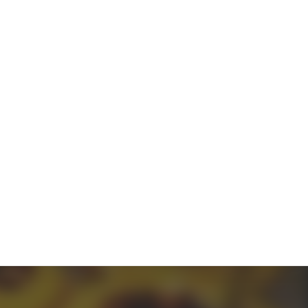
LOJA
CONTACTOS
Blog
E-Learnings
E-books
Vídeos
Podcast
Digital
Learning
Prompts de
Inteligência
Artificial (IA)