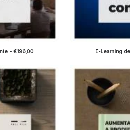
nte
€
196,00
E-Learning de