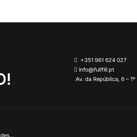
+351 961 624 027
info@fullfill.pt
O!
Av. da República, 6 – 1º
dades…