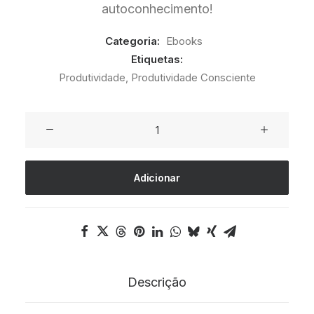
autoconhecimento!
Categoria:
Ebooks
Etiquetas:
Produtividade
,
Produtividade Consciente
Quantidade
de
Ebook
Adicionar
22
Dicas
para
uma
Produtividade
Descrição
mais