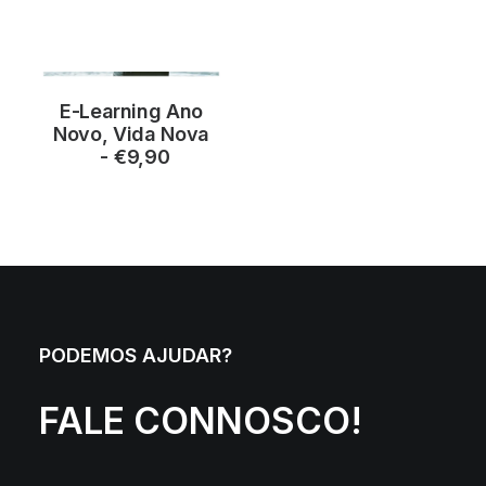
Prompts de Inteligência Artificial (IA)
LOJA
CONTACTOS
E-Learning Ano
ADICIONAR
Novo, Vida Nova
€
9,90
PODEMOS AJUDAR?
FALE CONNOSCO!