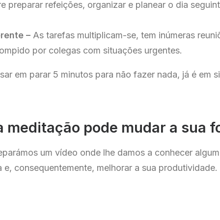
re preparar refeições, organizar e planear o dia segui
;
rente –
As tarefas multiplicam-se, tem inúmeras reuni
rrompido por colegas com situações urgentes.
sar em parar 5 minutos para não fazer nada, já é em s
a meditação pode mudar a sua f
reparámos um vídeo onde lhe damos a conhecer alguma
ia e, consequentemente, melhorar a sua produtividade.