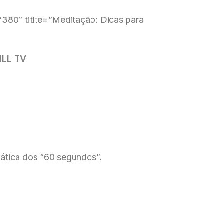
80″ titlte=”Meditação: Dicas para
FILL TV
rática dos “60 segundos”.