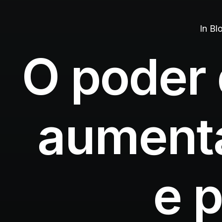
In
Bl
O poder 
aumenta
e 