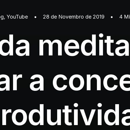
og
,
YouTube
•
28 de Novembro de 2019
•
4 Mi
da medit
r a conc
produtivid