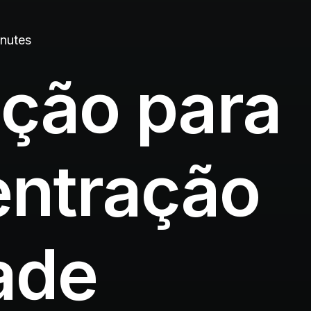
nutes
ação para
entração
ade