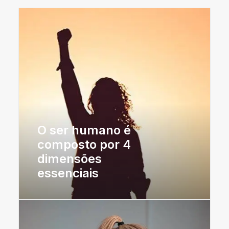
O ser humano é
composto por 4
dimensões
essenciais