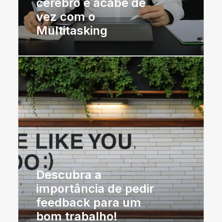
cérebro e acabe de
vez com o
Multitasking
Descubra a
importância de pedir
feedback para um
bom trabalho!