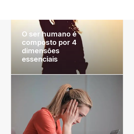
Prompts de Inteligência Artificial (IA)
LOJA
CONTACTOS
O ser humano é
composto por 4
dimensões
essenciais