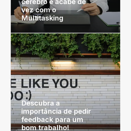
cérebro e acabe de
vez com o
Multitasking
Descubra a
importância de pedir
feedback para um
bom trabalho!