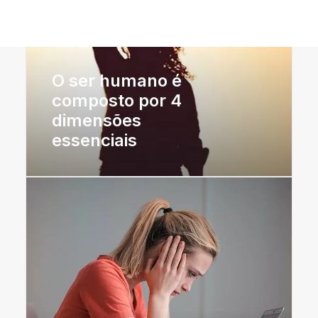
Prompts de Inteligência Artificial (IA)
LOJA
CONTACTOS
O ser humano é
composto por 4
dimensões
essenciais