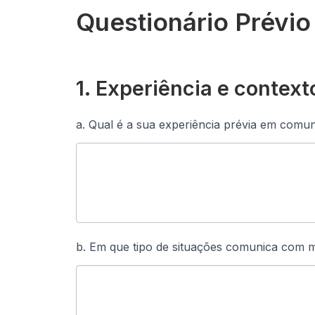
Questionário Prévi
Formação
–
1. Experiência e context
Comunicação
Eficaz
a. Qual é a sua experiência prévia em comu
b. Em que tipo de situações comunica com ma