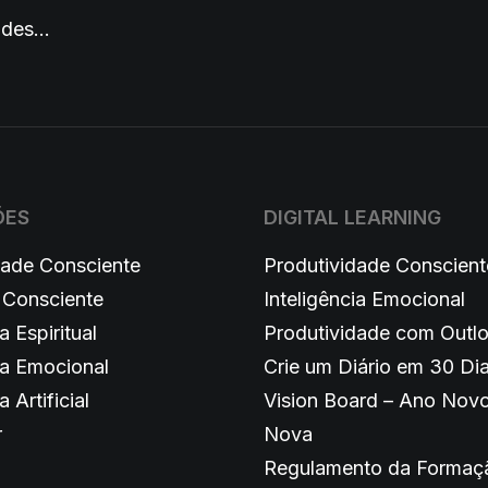
dades…
ÕES
DIGITAL LEARNING
dade Consciente
Produtividade Conscient
 Consciente
Inteligência Emocional
a Espiritual
Produtividade com Outl
ia Emocional
Crie um Diário em 30 Di
a Artificial
Vision Board – Ano Novo
r
Nova
Regulamento da Formaç