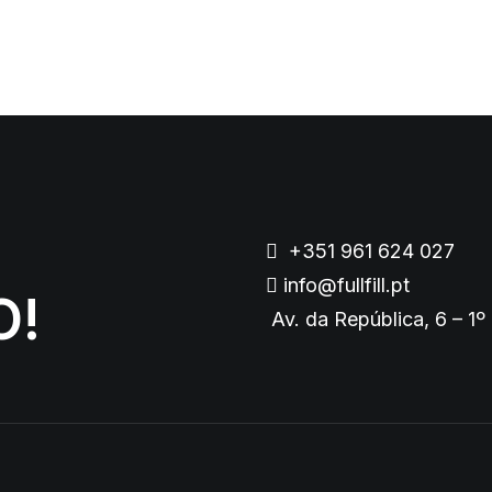
+351 961 624 027
info@fullfill.pt
O!
Av. da República, 6 – 1º