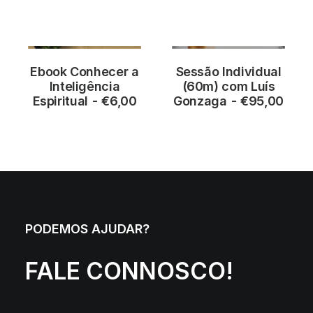
Prompts de Inteligência Artificial (IA)
LOJA
CONTACTOS
Ebook Conhecer a
Sessão Individual
ADICIONAR
ADICIONAR
Inteligência
(60m) com Luís
Espiritual
€
6,00
Gonzaga
€
95,00
PODEMOS AJUDAR?
FALE CONNOSCO!